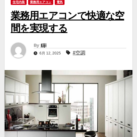
住宅内装
業務用エアコン
電気
業務用エアコンで快適な空
間を実現する
By
Eiji
#空調
6月 12, 2025