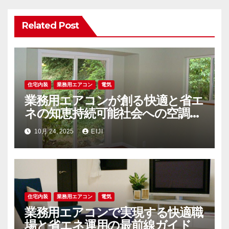
シ
Related Post
ョ
ン
住宅内装
業務用エアコン
電気
業務用エアコンが創る快適と省エ
ネの知恵持続可能社会への空調戦
略
10月 24, 2025
EIJI
住宅内装
業務用エアコン
電気
業務用エアコンで実現する快適職
場と省エネ運用の最前線ガイド