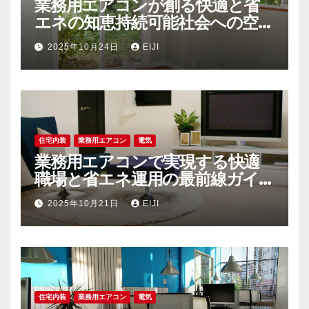
業務用エアコンが創る快適と省
エネの知恵持続可能社会への空調
戦略
2025年10月24日
EIJI
住宅内装
業務用エアコン
電気
業務用エアコンで実現する快適
職場と省エネ運用の最前線ガイ
ド
2025年10月21日
EIJI
住宅内装
業務用エアコン
電気