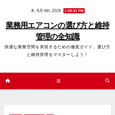
コ
木. 8月 6th, 2026
1:59:02 PM
ン
テ
業務用エアコンの選び方と維持
ン
管理の全知識
ツ
へ
快適な業務空間を実現するための徹底ガイド、選び方
ス
と維持管理をマスターしよう！
キ
ッ
プ