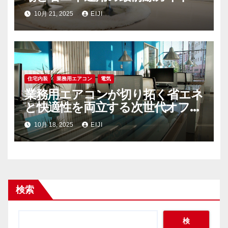
10月 21, 2025
EIJI
住宅内装
業務用エアコン
電気
業務用エアコンが切り拓く省エネ
と快適性を両立する次世代オフィ
ス空調戦略
10月 18, 2025
EIJI
検索
検