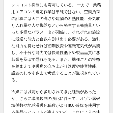
ンスコスト抑制にも寄与している。 一方で、業務
用エアコンの選定作業は単純ではない。空調負荷
の計算には天井の高さや建物の断熱性能、外気取
り入れ量や人や機器などから発生する発熱量とい
った多様なパラメータが関係し、それぞれの施設
に最適な能力と台数を割り出す必要がある。過剰
な能力を持たせれば初期投資や運転電気代が高騰
し、不十分な能力では快適性低下や製品品質に悪
影響を及ぼす恐れもある。また、機種ごとの特徴
を踏まえて冷暖房の立ち上がり速度や静音性能、
設置のしやすさまで考慮することが重視されてい
る。
冷媒には以前から多用されてきた種類があった
が、さらに環境規制の強化に伴って、オゾン層破
壊係数や地球温暖化係数がより低い冷媒を使用す
る製品へとシフトが進んでいる。これにより本体