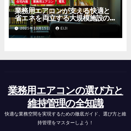
住宅内装
業務用エアコン
電気
業務用エアコンが支える快適と
省エネを両立する大規模施設の空
調戦略
2025年10月15日
EIJI
業務用エアコンの選び方と
維持管理の全知識
快適な業務空間を実現するための徹底ガイド、選び方と維
持管理をマスターしよう！