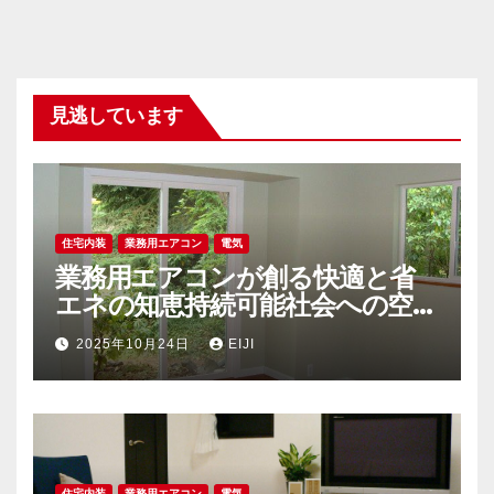
見逃しています
住宅内装
業務用エアコン
電気
業務用エアコンが創る快適と省
エネの知恵持続可能社会への空調
戦略
2025年10月24日
EIJI
住宅内装
業務用エアコン
電気