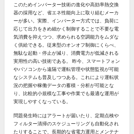
このためインバーター技術の進化や高効率熱交換
器の採用など、省エネ性能向上に取り組むメーカ
ーが多い。実際、インバーター方式では、負荷に
応じて出力をきめ細かく制御することで不要な電
気消費を抑えつつ、求められる空調能力をムダな
く供給できる。従来型のオンオフ制御にくらべ、
無駄な起動・停止が減り、消費電力が低減される
実用性の高い技術である。 昨今、スマートフォン
やパソコンから遠隔で運転管理や状態監視が可能
なシステムも普及しつつある。これにより運転状
況の把握や稼働データの蓄積・分析が可能とな
り、比較的小規模な工事や作業でも最適な運用が
実現しやすくなっている。
問題発生時にはアラートが届いたり、定期点検や
フィルター清掃のスケジューリングも自動化され
たりすることで、長期的な省電力運用とメンテナ