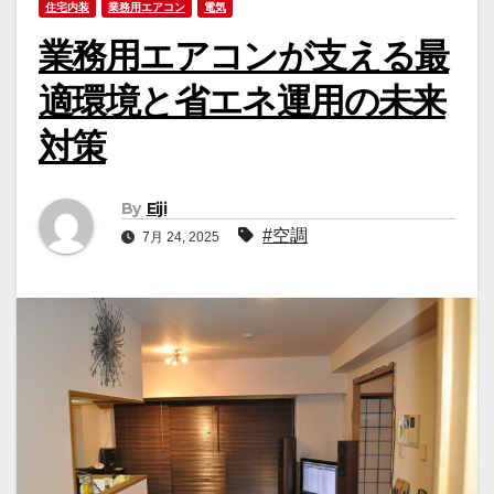
住宅内装
業務用エアコン
電気
業務用エアコンが支える最
適環境と省エネ運用の未来
対策
By
Eiji
#空調
7月 24, 2025