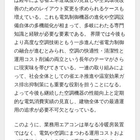
は経年による省エネ達成度の見直しや空気環境改
善のためのレイアウト変更を求められるケースも
増えている。これも電気制御機器の進化や空調設
備自体の多機能化が相まって、多岐にわたる専門
知識と経験が必要な要素である。 界隈では今後も
より高度な空調技術ともう一歩進んだ省電力制御
の融合が進むとみられ、空調の快適性・清潔性と
運用コスト削減の両立という長年のテーマがさら
に現実味を帯びてきている。一連の取り組みによ
って、社会全体としての省エネ推進や温室効果ガ
ス排出抑制策にも重要な役割を担うことになる。
よって今後も継続した空調機器の性能向上と定期
的な電気消費実績の見直し、建物全体での最適運
用の追求が必要不可欠となっている。
このように、業務用エアコンは単なる冷暖房装置
ではなく、電気や空調にまつわる運用コストおよ