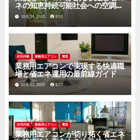
ネの知恵持続可能社会への空調戦
略
10月 24, 2025
EIJI
住宅内装
業務用エアコン
電気
業務用エアコンで実現する快適職
場と省エネ運用の最前線ガイド
10月 21, 2025
EIJI
住宅内装
業務用エアコン
電気
業務用エアコンが切り拓く省エネ