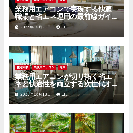
業務用エアコンで実現する快適
職場と省エネ運用の最前線ガイ
ド
2025年10月21日
EIJI
住宅内装
業務用エアコン
電気
業務用エアコンが切り拓く省エ
ネと快適性を両立する次世代オ
フィス空調戦略
2025年10月18日
EIJI