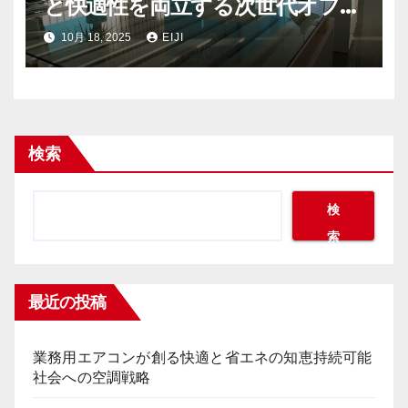
と快適性を両立する次世代オフィ
ス空調戦略
10月 18, 2025
EIJI
検索
検
索
最近の投稿
業務用エアコンが創る快適と省エネの知恵持続可能
社会への空調戦略