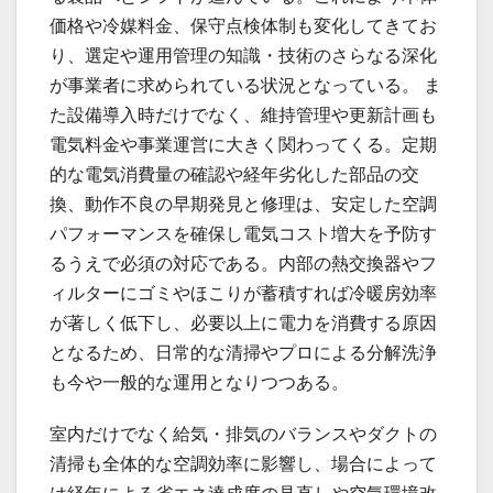
価格や冷媒料金、保守点検体制も変化してきてお
り、選定や運用管理の知識・技術のさらなる深化
が事業者に求められている状況となっている。 ま
た設備導入時だけでなく、維持管理や更新計画も
電気料金や事業運営に大きく関わってくる。定期
的な電気消費量の確認や経年劣化した部品の交
換、動作不良の早期発見と修理は、安定した空調
パフォーマンスを確保し電気コスト増大を予防す
るうえで必須の対応である。内部の熱交換器やフ
ィルターにゴミやほこりが蓄積すれば冷暖房効率
が著しく低下し、必要以上に電力を消費する原因
となるため、日常的な清掃やプロによる分解洗浄
も今や一般的な運用となりつつある。
室内だけでなく給気・排気のバランスやダクトの
清掃も全体的な空調効率に影響し、場合によって