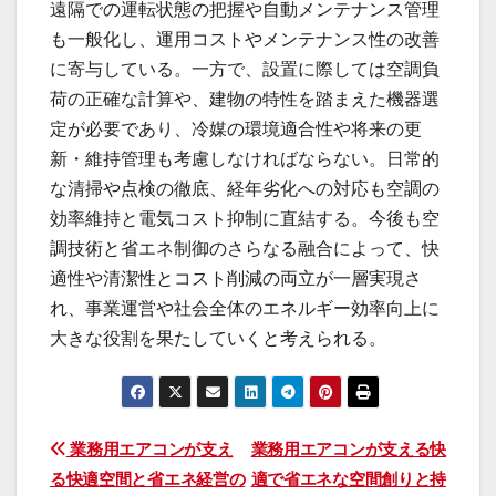
遠隔での運転状態の把握や自動メンテナンス管理
も一般化し、運用コストやメンテナンス性の改善
に寄与している。一方で、設置に際しては空調負
荷の正確な計算や、建物の特性を踏まえた機器選
定が必要であり、冷媒の環境適合性や将来の更
新・維持管理も考慮しなければならない。日常的
な清掃や点検の徹底、経年劣化への対応も空調の
効率維持と電気コスト抑制に直結する。今後も空
調技術と省エネ制御のさらなる融合によって、快
適性や清潔性とコスト削減の両立が一層実現さ
れ、事業運営や社会全体のエネルギー効率向上に
大きな役割を果たしていくと考えられる。
投
業務用エアコンが支え
業務用エアコンが支える快
る快適空間と省エネ経営の
適で省エネな空間創りと持