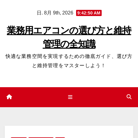
コ
日. 8月 9th, 2026
9:42:51 AM
ン
テ
業務用エアコンの選び方と維持
ン
管理の全知識
ツ
へ
快適な業務空間を実現するための徹底ガイド、選び方
ス
と維持管理をマスターしよう！
キ
ッ
プ