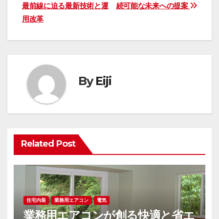
稿
最前線に迫る最新技術と運
続可能な未来への提案
ナ
用改革
ビ
ゲ
ー
By
Eiji
シ
ョ
ン
Related Post
住宅内装
業務用エアコン
電気
業務用エアコンが創る快適と省エ