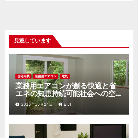
見逃しています
住宅内装
業務用エアコン
電気
業務用エアコンが創る快適と省
エネの知恵持続可能社会への空調
戦略
2025年10月24日
EIJI