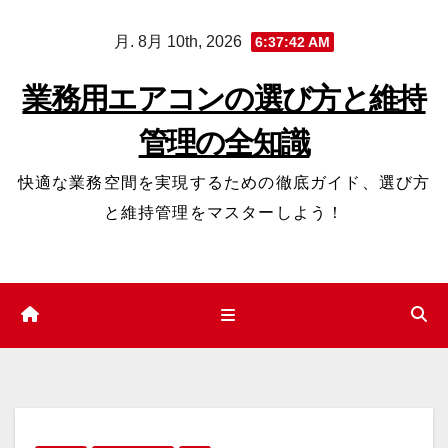
コ
月. 8月 10th, 2026
6:37:43 AM
ン
テ
業務用エアコンの選び方と維持
ン
管理の全知識
ツ
へ
快適な業務空間を実現するための徹底ガイド、選び方
ス
と維持管理をマスターしよう！
キ
ッ
プ