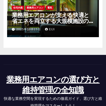
住宅内装
業務用エアコン
電気
業務用エアコンが支える快適と
省エネを両立する大規模施設の空
調戦略
2025年10月15日
EIJI
業務用エアコンの選び方と
維持管理の全知識
快適な業務空間を実現するための徹底ガイド、選び方と維
持管理をマスターしよう！