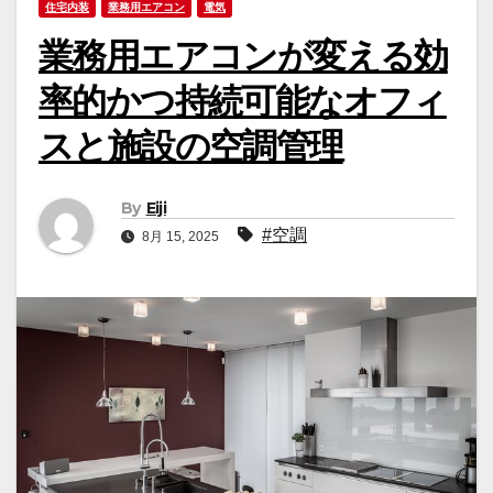
住宅内装
業務用エアコン
電気
業務用エアコンが変える効
率的かつ持続可能なオフィ
スと施設の空調管理
By
Eiji
#空調
8月 15, 2025