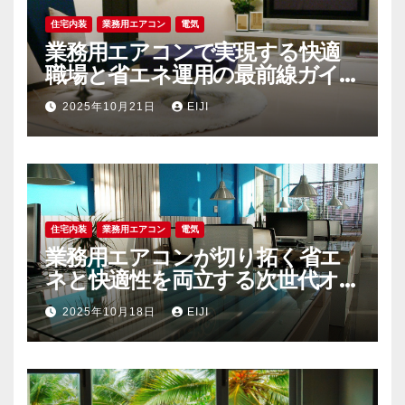
住宅内装
業務用エアコン
電気
業務用エアコンで実現する快適
職場と省エネ運用の最前線ガイ
ド
2025年10月21日
EIJI
住宅内装
業務用エアコン
電気
業務用エアコンが切り拓く省エ
ネと快適性を両立する次世代オ
フィス空調戦略
2025年10月18日
EIJI