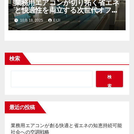
業務用エアコンが切り拓く省エネ
と快適性を両立する次世代オフィ
ス空調戦略
10月 18, 2025
EIJI
検索
検
索
最近の投稿
業務用エアコンが創る快適と省エネの知恵持続可能
社会への空調戦略