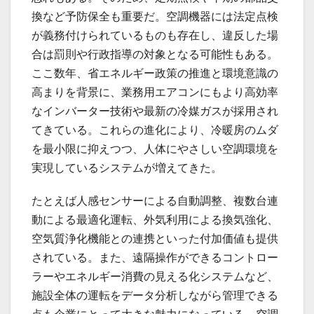
換など予防保全も重要だ。空調機器には法定点検
が義務付けられているものも存在し、違反した場
合は罰則や行政指導の対象となる可能性もある。
ここ数年、省エネルギー政策の推進と環境意識の
高まりを背景に、業務用エアコンにもより高効率
なインバーター技術や最新の冷媒ガスが採用され
てきている。これらの進化により、冷暖房のムダ
を最小限に抑えつつ、人体にやさしい空調環境を
実現しているシステムが増えてきた。
たとえば人感センサーによる自動調整、複数台連
動による最適化運転、外気利用による換気強化、
空気質浄化機能との連携といった付加価値も提供
されている。また、遠隔操作ができるコントロー
ラーやエネルギー消費の見える化システムなど、
施設全体の運転をデータ分析しながら管理できる