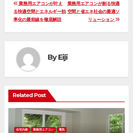
投
業務用エアコンが叶え
業務用エアコンが創る快適
る快適空間とエネルギー効
空間と省エネ社会の最適ソ
稿
率化の最前線を徹底解説
リューション
ナ
ビ
ゲ
By
Eiji
ー
シ
ョ
Related Post
ン
住宅内装
業務用エアコン
電気