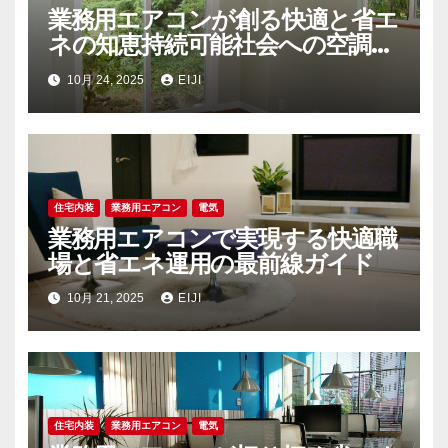
業務用エアコンが創る快適と省エ
ネの知恵持続可能社会への空調戦
略
10月 24, 2025
EIJI
住宅内装
業務用エアコン
電気
業務用エアコンで実現する快適職
場と省エネ運用の最前線ガイド
10月 21, 2025
EIJI
住宅内装
業務用エアコン
電気