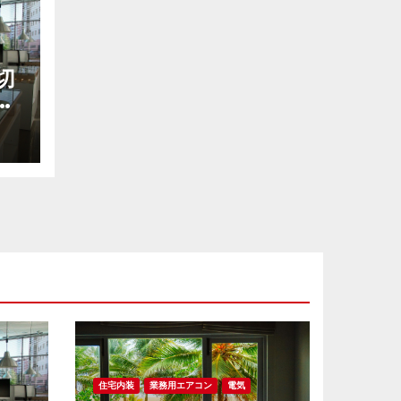
切
適
代
住宅内装
業務用エアコン
電気