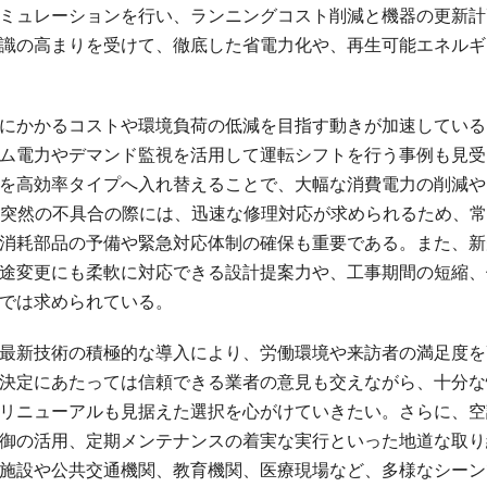
ミュレーションを行い、ランニングコスト削減と機器の更新計
識の高まりを受けて、徹底した省電力化や、再生可能エネルギ
にかかるコストや環境負荷の低減を目指す動きが加速している
ム電力やデマンド監視を活用して運転シフトを行う事例も見受
を高効率タイプへ入れ替えることで、大幅な消費電力の削減や
や突然の不具合の際には、迅速な修理対応が求められるため、
消耗部品の予備や緊急対応体制の確保も重要である。また、新
途変更にも柔軟に対応できる設計提案力や、工事期間の短縮、
では求められている。
最新技術の積極的な導入により、労働環境や来訪者の満足度を
決定にあたっては信頼できる業者の意見も交えながら、十分な
リニューアルも見据えた選択を心がけていきたい。さらに、空
御の活用、定期メンテナンスの着実な実行といった地道な取り
施設や公共交通機関、教育機関、医療現場など、多様なシーン