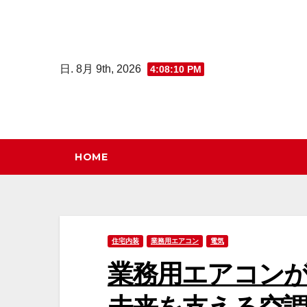
コ
ン
テ
日. 8月 9th, 2026
4:08:11 PM
ン
ツ
へ
ス
キ
HOME
ッ
プ
住宅内装
業務用エアコン
電気
業務用エアコン