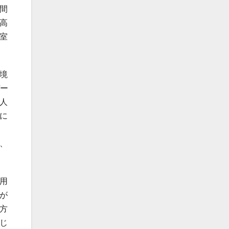
間
高
室
境
デー
人
に
、
用
が
方
じ