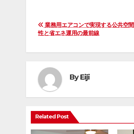
投
業務用エアコンで実現する公共空間
性と省エネ運用の最前線
稿
ナ
ビ
ゲ
By
Eiji
ー
シ
ョ
Related Post
ン