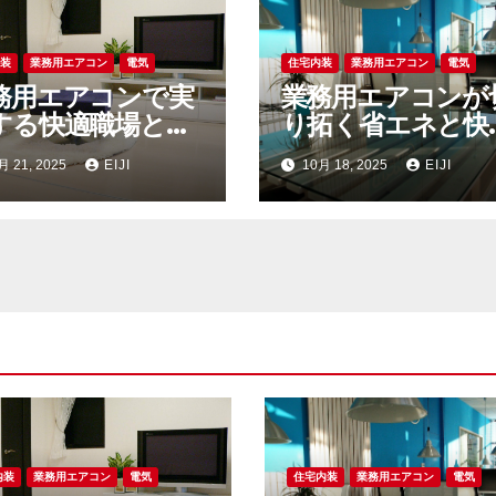
内装
業務用エアコン
電気
住宅内装
業務用エアコン
電気
務用エアコンで実
業務用エアコンが
する快適職場と省
り拓く省エネと快
ネ運用の最前線ガ
性を両立する次世
月 21, 2025
EIJI
10月 18, 2025
EIJI
ド
オフィス空調戦略
内装
業務用エアコン
電気
住宅内装
業務用エアコン
電気