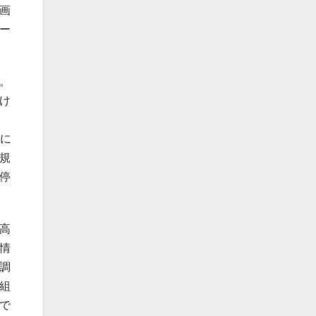
画
ー
。
け
常に
規
停
高
情
調
組
で