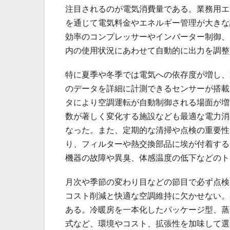
注目されるのが電気消費量である。業務用エ
を通じて電気料金やエネルギー管理が大きな
効率のコンプレッサーやインバーター制御、
内の使用状況にあわせて自動的に出力を調整
特に夏季や冬季では電気への依存度が増し、
のデータを詳細に計測できるセンサーが搭載
タにより空調運転が自動制御される場面が増
数が著しく変化する施設なども最適な電力消
なった。また、定期的な清掃や点検の重要性
り、フィルターや熱交換部品に埃が付着する
機器の故障や異臭、体感温度の低下などのト
月次や季節の変わり目などの節目で必ず点検
コスト削減と快適な空調維持に欠かせない。
ある。冷暖房を一本化したパッケージ型、蒸
式など、環境やコスト、拡張性を加味して選