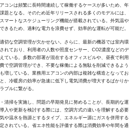
アコンは頻繁に長時間連続して稼働するケースが多いため、年
課題となる。そのため近年リリースされる多くのモデルには、
スマートなスケジューリング機能が搭載されている。外気温や
できるため、過剰な電力を浪費せず、効率的な運転が可能だ。
適切な空調管理が欠かせない。さらに、最新の機器では室内環
されており、利用者の人数や照度センサー、CO2濃度などの
えている。多数の部署が混在するオフィスビルや、昼夜で利用
費で空調管理ができ、不要な稼働による無駄を削減できるよう
も増している。業務用エアコンの内部は複雑な構造となってお
と、冷暖房の効率が急速に低下し電気消費が増大するばかりか
ラブルに繋がる。
・清掃を実施し、問題の早期発見に努めることが、長期的な運
導入や更新を検討する際には、空調方式の違いを理解する必要
気や温水を熱源とするタイプ、エネルギー源にガスを併用する
定されている。省エネ性能を評価する際は消費効率や年間を通