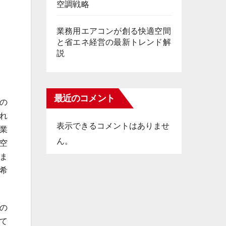
空調戦略
業務用エアコンが創る快適空間
と省エネ経営の最新トレンド解
説
最近のコメント
の
れ
表示できるコメントはありませ
業
ん。
空
ま
希
の
て