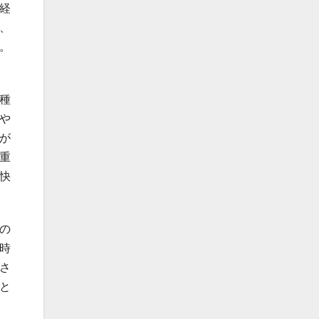
経
、
。
種
や
が
重
快
の
時
さ
と