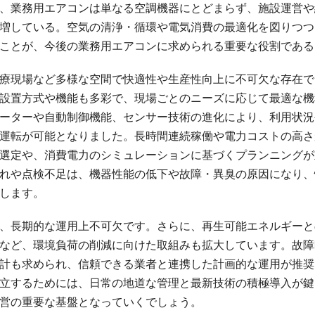
、業務用エアコンは単なる空調機器にとどまらず、施設運営や
増している。空気の清浄・循環や電気消費の最適化を図りつつ
ことが、今後の業務用エアコンに求められる重要な役割である
療現場など多様な空間で快適性や生産性向上に不可欠な存在で
設置方式や機能も多彩で、現場ごとのニーズに応じて最適な機
ーターや自動制御機能、センサー技術の進化により、利用状況
運転が可能となりました。長時間連続稼働や電力コストの高さ
選定や、消費電力のシミュレーションに基づくプランニングが
れや点検不足は、機器性能の低下や故障・異臭の原因になり、
します。
、長期的な運用上不可欠です。さらに、再生可能エネルギーと
など、環境負荷の削減に向けた取組みも拡大しています。故障
計も求められ、信頼できる業者と連携した計画的な運用が推奨
立するためには、日常の地道な管理と最新技術の積極導入が鍵
営の重要な基盤となっていくでしょう。