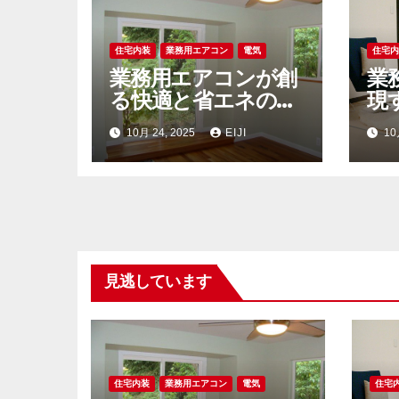
住宅内装
業務用エアコン
電気
住宅
業務用エアコンが創
業
る快適と省エネの知
現
恵持続可能社会への
エ
10月 24, 2025
EIJI
10
空調戦略
イ
見逃しています
住宅内装
業務用エアコン
電気
住宅