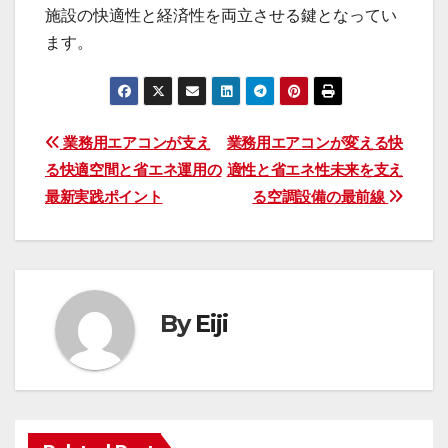
施設の快適性と経済性を両立させる鍵となってい
ます。
投
業務用エアコンが支え
業務用エアコンが変える快
る快適空間と省エネ運用の
適性と省エネ性未来を支え
稿
最新実践ポイント
る空調設備の最前線
ナ
ビ
ゲ
By
Eiji
ー
シ
ョ