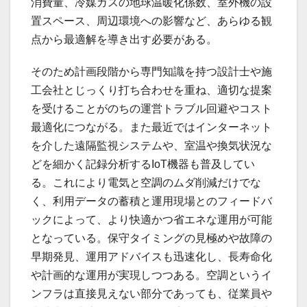
消費量、冷媒ガスの地球温暖化係数、室外機の設
置スペース、周辺環境への影響など、あらゆる観
点から最適解を導き出す必要がある。
そのため計画段階から専門知識を持つ設計士や施
工会社とじっくり打ち合わせを重ね、適切な提案
を受けることがのちの運営トラブル回避やコスト
最適化につながる。また最近ではインターネット
を介した遠隔監視システムや、室温や換気状況な
どを細かく記録分析するIoT機器も普及してい
る。これにより電気と空調のムダ削減だけでな
く、利用データの蓄積と運用現場とのフィードバ
ックによって、より快適かつ省エネな運用が可能
となっている。保守タイミングの見極めや故障の
早期発見、運用アドバイスも迅速化し、長寿命化
や計画的な運用が実現しつつある。空調というイ
ンフラは直接見えない部分であっても、従業員や