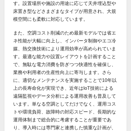
す。設置場所や施設の用途に応じて天井埋込型や
床置き型などさまざまなタイプが用意され、大規
模空間にも柔軟に対応しています。
また、空調コスト削減のため最新モデルでは省エ
ネ性能が大幅に向上し、インバータ制御やエコ冷
媒、熱交換技術により運用効率が高められていま
す。最適な能力や設置レイアウトを計画すること
で、無駄な電力消費を防ぎつつ快適性を確保し、
業務や利用者の生産性向上に寄与します。さら
に、適切なメンテナンスを実施することで10年以
上の長寿命化が実現でき、近年はIoT技術による
遠隔監視やデータ分析による運用改善も普及して
います。単なる空調としてだけでなく、運用コス
トや環境負荷、故障時の対応スピード、長期的な
運用体制まで総合的に考慮することが重要であ
り、導入時には専門家と連携した慎重な計画が、