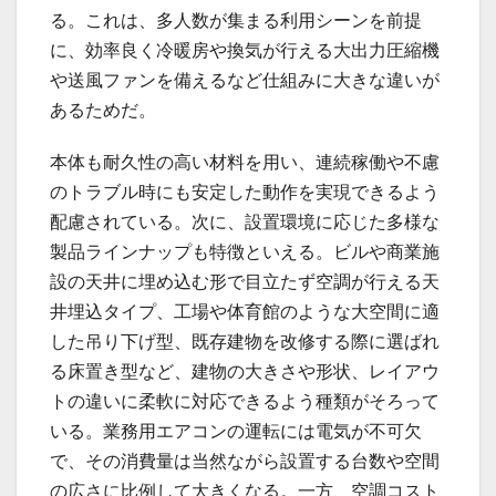
る。これは、多人数が集まる利用シーンを前提
に、効率良く冷暖房や換気が行える大出力圧縮機
や送風ファンを備えるなど仕組みに大きな違いが
あるためだ。
本体も耐久性の高い材料を用い、連続稼働や不慮
のトラブル時にも安定した動作を実現できるよう
配慮されている。次に、設置環境に応じた多様な
製品ラインナップも特徴といえる。ビルや商業施
設の天井に埋め込む形で目立たず空調が行える天
井埋込タイプ、工場や体育館のような大空間に適
した吊り下げ型、既存建物を改修する際に選ばれ
る床置き型など、建物の大きさや形状、レイアウ
トの違いに柔軟に対応できるよう種類がそろって
いる。業務用エアコンの運転には電気が不可欠
で、その消費量は当然ながら設置する台数や空間
の広さに比例して大きくなる。一方、空調コスト