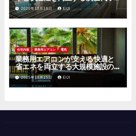
フィス空調戦略
2025年10月18日
EIJI
住宅内装
業務用エアコン
電気
業務用エアコンが支える快適と
省エネを両立する大規模施設の空
調戦略
2025年10月15日
EIJI