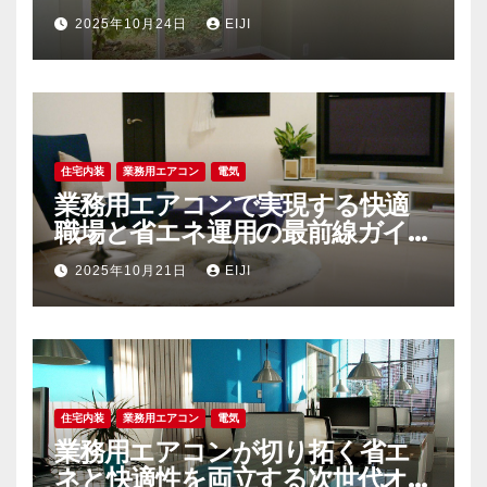
戦略
2025年10月24日
EIJI
住宅内装
業務用エアコン
電気
業務用エアコンで実現する快適
職場と省エネ運用の最前線ガイ
ド
2025年10月21日
EIJI
住宅内装
業務用エアコン
電気
業務用エアコンが切り拓く省エ
ネと快適性を両立する次世代オ