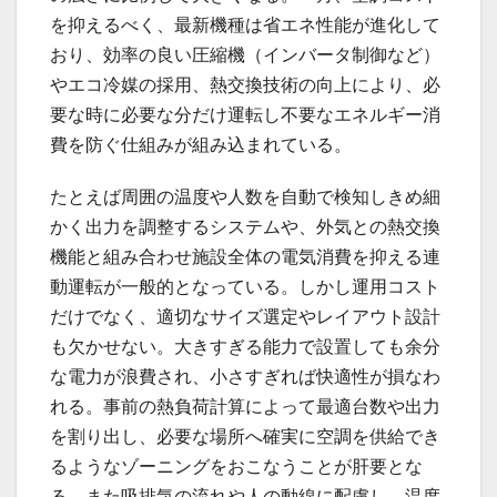
を抑えるべく、最新機種は省エネ性能が進化して
おり、効率の良い圧縮機（インバータ制御など）
やエコ冷媒の採用、熱交換技術の向上により、必
要な時に必要な分だけ運転し不要なエネルギー消
費を防ぐ仕組みが組み込まれている。
たとえば周囲の温度や人数を自動で検知しきめ細
かく出力を調整するシステムや、外気との熱交換
機能と組み合わせ施設全体の電気消費を抑える連
動運転が一般的となっている。しかし運用コスト
だけでなく、適切なサイズ選定やレイアウト設計
も欠かせない。大きすぎる能力で設置しても余分
な電力が浪費され、小さすぎれば快適性が損なわ
れる。事前の熱負荷計算によって最適台数や出力
を割り出し、必要な場所へ確実に空調を供給でき
るようなゾーニングをおこなうことが肝要とな
る。また吸排気の流れや人の動線に配慮し、温度