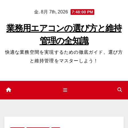
コ
金. 8月 7th, 2026
7:48:01 PM
ン
テ
業務用エアコンの選び方と維持
ン
管理の全知識
ツ
へ
快適な業務空間を実現するための徹底ガイド、選び方
ス
と維持管理をマスターしよう！
キ
ッ
プ