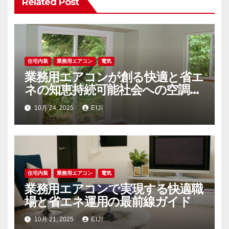
Related Post
ン
住宅内装
業務用エアコン
電気
業務用エアコンが創る快適と省エ
ネの知恵持続可能社会への空調戦
略
10月 24, 2025
EIJI
住宅内装
業務用エアコン
電気
業務用エアコンで実現する快適職
場と省エネ運用の最前線ガイド
10月 21, 2025
EIJI