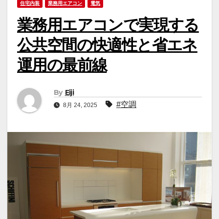
住宅内装
業務用エアコン
電気
業務用エアコンで実現する
公共空間の快適性と省エネ
運用の最前線
By
Eiji
#空調
8月 24, 2025