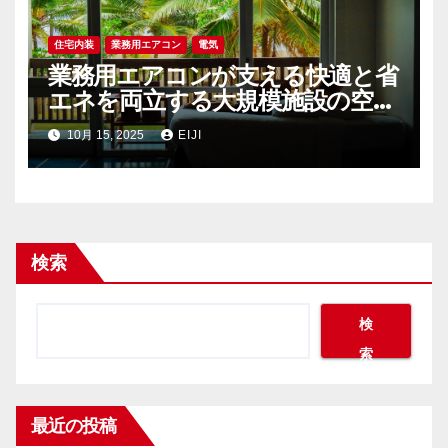
住宅内装
業務用エアコン
電気
業務用エアコンが支える快適と省
エネを両立する大規模施設の空調
戦略
10月 15, 2025
EIJI
検索
検
索
最近の投稿