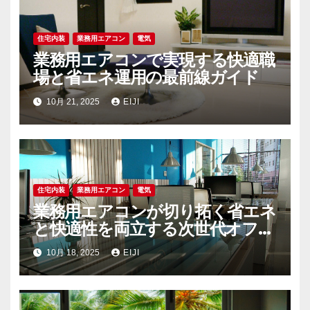
住宅内装
業務用エアコン
電気
業務用エアコンで実現する快適職
場と省エネ運用の最前線ガイド
10月 21, 2025
EIJI
住宅内装
業務用エアコン
電気
業務用エアコンが切り拓く省エネ
と快適性を両立する次世代オフィ
ス空調戦略
10月 18, 2025
EIJI