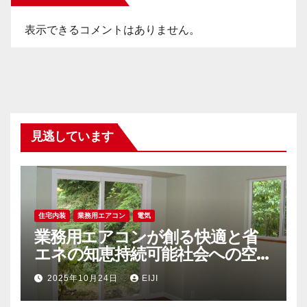
表示できるコメントはありません。
見逃しています
住宅内装
業務用エアコン
電気
業務用エアコンが創る快適と省
エネの知恵持続可能社会への空調
戦略
2025年10月24日
EIJI