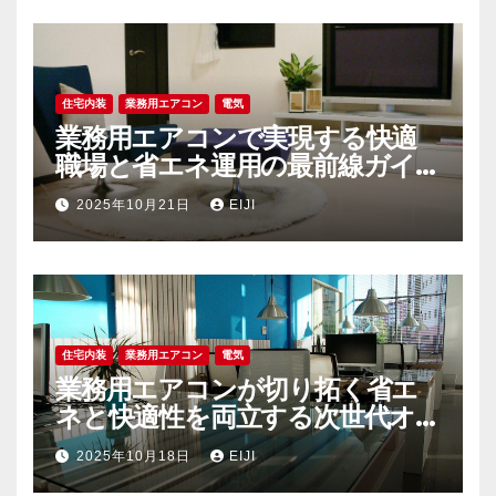
住宅内装
業務用エアコン
電気
業務用エアコンで実現する快適
職場と省エネ運用の最前線ガイ
ド
2025年10月21日
EIJI
住宅内装
業務用エアコン
電気
業務用エアコンが切り拓く省エ
ネと快適性を両立する次世代オ
フィス空調戦略
2025年10月18日
EIJI