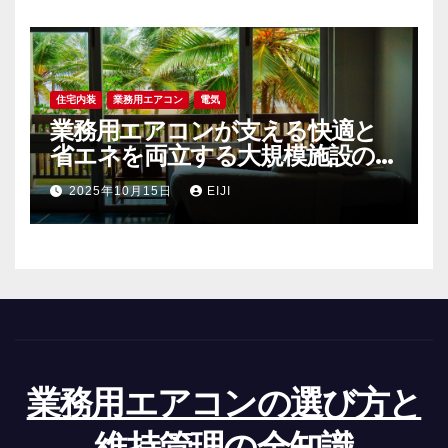
住宅内装
業務用エアコン
電気
業務用エアコンが支える快適と
省エネを両立する大規模施設の空
調戦略
2025年10月15日
EIJI
業務用エアコンの選び方と
維持管理の全知識