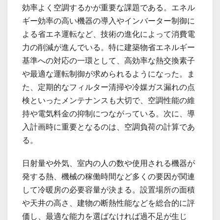
効率よく空調するかが重要な課題である。エネル
ギー効率の高い機器の導入やインバーター制御に
よる省エネ運転など、技術の進化によって消費電
力の削減が進んでいる。特に建築物省エネルギー
基準への対応の一環として、高効率な熱交換素子
や最適な運転制御が求められるようになった。ま
た、定期的なフィルター清掃や冷媒ガス漏れの点
検といったメンテナンスも大切で、空調性能の維
持や電気料金の抑制につながっている。次に、導
入計画時に重要となるのは、空調負荷の計算であ
る。
日射量や外気、室内の人の数や使用される機器が
発する熱、機械の稼働時間など多くの要因が関連
して冷暖房の必要容量が決まる。設置場所の面積
や天井の高さ、建物の断熱性能などを総合的に評
価し、最適な能力を選ばなければ過不足が生じ