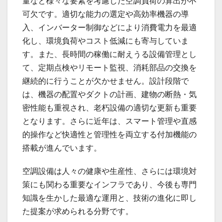
量など様々な要素を考慮した空調負荷の算出が不
可欠です。適切な能力の選定や高効率機器の導
入、インバーター制御などにより消費電力を最適
化し、環境負荷やコスト低減にも寄与していま
す。また、長時間の稼働に耐えうる設備管理とし
て、定期点検やリモート監視、消耗部品の交換を
継続的に行うことが欠かせません。設計段階で
は、機器の配置やダクトの計画、建物の断熱・気
密性能も重視され、老朽設備の適切な更新も重要
となります。さらに近年は、スマート管理や直感
的操作など快適性と管理性を両立する付加機能の
搭載が進んでいます。
空調設備は人々の健康や生産性、さらには環境対
策にも関わる重要なインフラであり、今後も専門
知識を生かした最適な運用と、技術の進化に即し
た提案が求められる分野です。