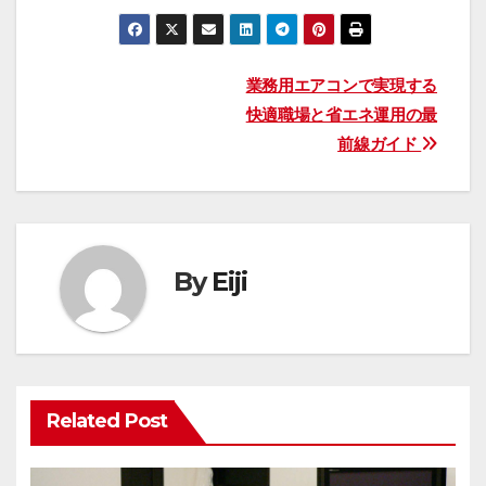
投
業務用エアコンで実現する
快適職場と省エネ運用の最
稿
前線ガイド
ナ
ビ
ゲ
By
Eiji
ー
シ
ョ
Related Post
ン