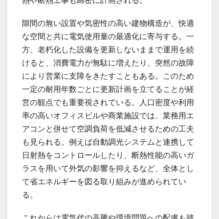
熱や断熱工事も綿密に計画される。
隙間の無い設置や気密性の高い建物構造が、快適
な空間と共に電気使用量の最適化に寄与する。一
方、老朽化した設備を更新しないままで運用を続
けると、消費電力が無駄に増えたり、突然の故障
により営業に支障をきたすこともある。このため
一定の耐用年数ごとに更新計画を立てることが経
営の観点でも重要視されている。人口密度や利用
率の高いオフィスビルや商業施設では、業務用エ
アコンと併せて空調負荷を低減させるための工夫
も見られる。例えば自動調光システムと連携して
日射熱をコントロールしたり、断熱性能の高いガ
ラスを用いて外気の影響を抑えるなど、全体とし
て省エネルギーを図る取り組みが進められてい
る。
これからは電気代の高騰や環境問題への配慮も踏