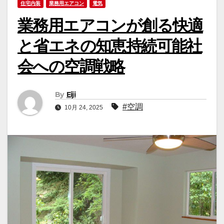
住宅内装
業務用エアコン
電気
業務用エアコンが創る快適
と省エネの知恵持続可能社
会への空調戦略
By
Eiji
#空調
10月 24, 2025