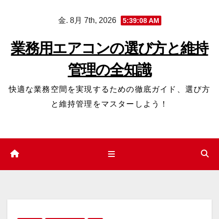
コ
金. 8月 7th, 2026
5:39:09 AM
ン
テ
業務用エアコンの選び方と維持
ン
管理の全知識
ツ
へ
快適な業務空間を実現するための徹底ガイド、選び方
ス
と維持管理をマスターしよう！
キ
ッ
プ