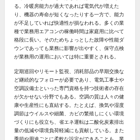
る。冷暖房能力が過大であれば電気代が増えた
り、機器の寿命が短くなったりする一方で、能力
が不足していれば快適性が損なわれる。多くの業
種で業務用エアコンの稼働時間は家庭用に比べて
格段に長い。そのためちょっとした故障や性能ダ
ウンであっても業務に影響が出やすく、保守点検
が業務用の運用においては特に重要とされる。
定期巡回やリモート監視、消耗部品の早期交換な
ど継続的なフォローが必要であり、電気工事士や
空調設備士といった専門資格を持つ技術者の存在
が欠かせない分野でもある。空調の質は人々の健
康や生産性にも直結する。たとえば、換気や湿度
調節はウイルスや細菌、カビの繁殖しにくい環境
づくりにも役立ち、省エネ運転は二酸化炭素排出
量の低減や環境負荷軽減にも貢献している。また
季節や用途ごとに柔軟な設定ができることも、業